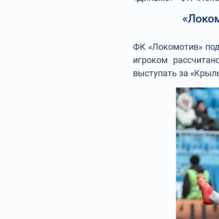
«Локом
ФК «Локомотив» под
игроком рассчитан
выступать за «Крыль