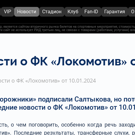
VIP
Новости
Стадион
Клуб
Fan-ID
Гарантия
О
, является сайтом вторичного рынка билетов на спортивные мероприятия, стоимость
и сайт не использует РИД третьих лиц, не связан с товарами (работами, услугами) в
ти о ФК «Локомотив» о
сти о ФК «Локомотив» от 10.01.2024
рожники» подписали Салтыкова, но пот
дние новости о ФК «Локомотив» от 10.0
сть, о чем поговорить, особенно когда речь захо
тив». Последние результаты, трансферные слухи, 