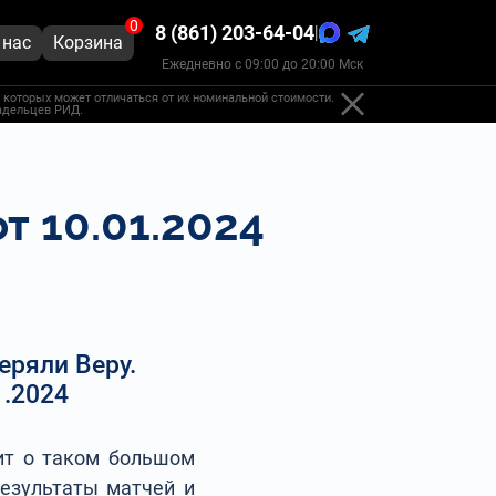
0
8 (861) 203-64-04
|
 нас
Корзина
Ежедневно с 09:00 до 20:00 Мск
 которых может отличаться от их номинальной стоимости.
ладельцев РИД.
т 10.01.2024
еряли Веру.
1.2024
дит о таком большом
результаты матчей и