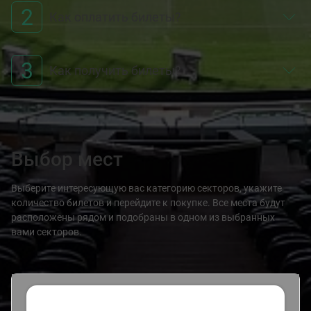
2
Как оплатить билеты?
3
Как получить билеты?
Выбор мест
Выберите интересующую вас категорию секторов, укажите
количество билетов и перейдите к покупке. Все места будут
расположены рядом и подобраны в одном из выбранных
вами секторов.