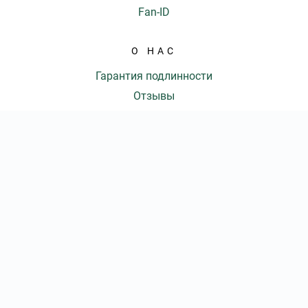
Fan-ID
О НАС
Гарантия подлинности
Отзывы
Доставка и оплата
Оферта
Контакты
КОЛ-ВО БИЛЕТОВ:
ШТ
СУММА:
₽
КОНТАКТЫ
от
₽
ОТКРЫТЬ
СЕКТОР
Оформить заказ
8 (861) 203-64-04
|
Ежедневно с 09:00 до 20:00 Мск
info@krasnodar-ticket.com