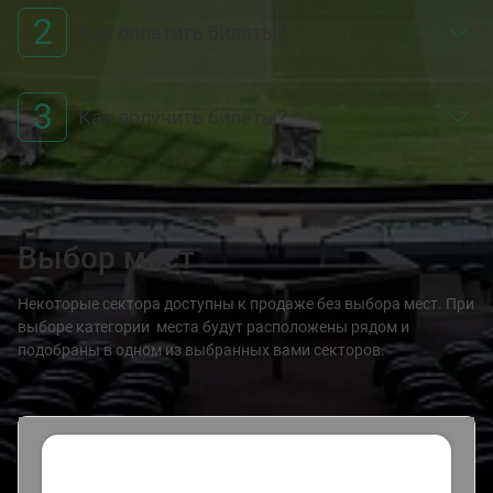
2
Как оплатить билеты?
3
Как получить билеты?
Выбор мест
Некоторые сектора доступны к продаже без выбора мест. При
выборе категории места будут расположены рядом и
подобраны в одном из выбранных вами секторов.