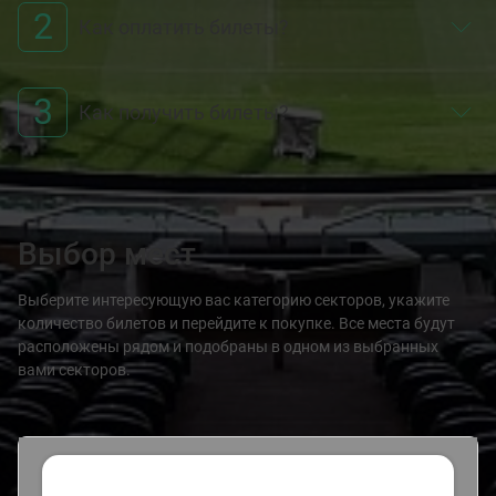
2
Как оплатить билеты?
3
Как получить билеты?
Выбор мест
Выберите интересующую вас категорию секторов, укажите
количество билетов и перейдите к покупке. Все места будут
расположены рядом и подобраны в одном из выбранных
вами секторов.